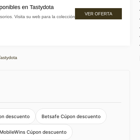
ponibles en Tastydota
VER OFERTA
orios. Visita su web para la colección
astydota
on descuento
Betsafe Cúpon descuento
MobileWins Cúpon descuento