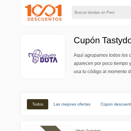
Cupón Tastydo
Aquí agrupamos todos los c
aparecen por poco tiempo y 
usa tu código al momento d
Todos
Las mejores ofertas
Cúpon descuen