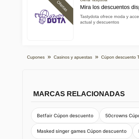
Oferta Tastydota
Ofertas
Mira los descuentos dis
Tastydota ofrece moda y acces
actual y descuentos
Cupones
Casinos y apuestas
Cúpon descuento T
MARCAS RELACIONADAS
Betfair Cúpon descuento
50crowns Cúp
Masked singer games Cúpon descuento