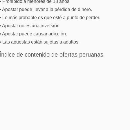
• Prohibido a menores de 18 años
• Apostar puede llevar a la pérdida de dinero.
• Lo más probable es que esté a punto de perder.
• Apostar no es una inversión.
• Apostar puede causar adicción.
• Las apuestas están sujetas a adultos.
Índice de contenido de ofertas peruanas