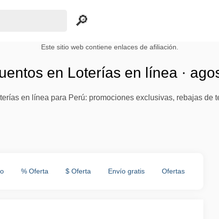
Este sitio web contiene enlaces de afiliación.
uentos en Loterías en línea · ago
erías en línea para Perú: promociones exclusivas, rebajas de 
to
% Oferta
$ Oferta
Envío gratis
Ofertas