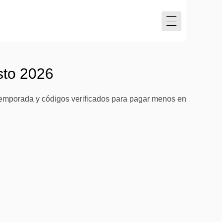
sto 2026
temporada y códigos verificados para pagar menos en